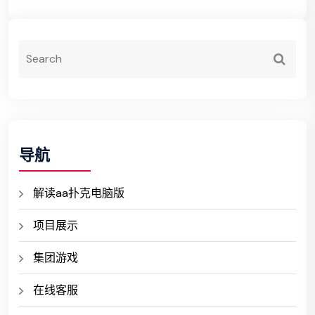
导航
解读aa扑克电脑版
项目展示
集团游戏
在线客服