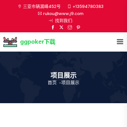
三亚市辆漏峰452号
+13594780383
rukou@www.j9.com
找到我们:
项目展示
首页
-
项目展示