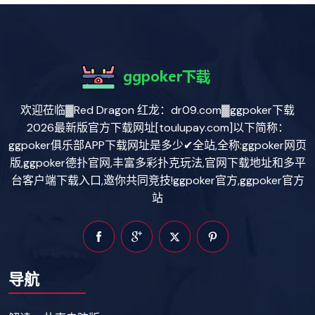
欢迎莅临▓Red Dragon 红龙：dr09.com▓ggpoker下载
2026最新版官方下载网址[toulupay.com]以下简称：
ggpoker俱乐部APP下载网址是多少✔全站,全称:ggpoker网页
版,ggpoker德扑官网,丰富多彩扑克玩法,官网下载地址和多平
台客户端下载入口,邀你共同竞技!ggpoker官方,ggpoker官方
站
导航