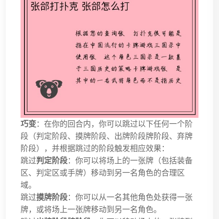
巧变
：在你的回合内，你可以跳过以下任何一个阶
段（判定阶段、摸牌阶段、出牌阶段牌阶段、弃牌
阶段），并根据跳过的阶段触发相应效果：
跳过
判定阶段
：你可以将场上的一张牌（包括装备
区、判定区或手牌）移动到另一名角色的合理区
域。
跳过
摸牌阶段
：你可以从一名其他角色处获得一张
牌，或将场上一张牌移动到另一名角色。