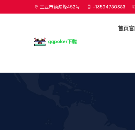
三亚市辆漏峰452号
+13594780383
首页官