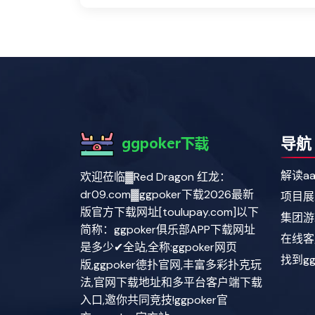
导航
解读a
欢迎莅临▓Red Dragon 红龙：
dr09.com▓ggpoker下载2026最新
项目展
版官方下载网址[toulupay.com]以下
集团游
简称：ggpoker俱乐部APP下载网址
在线客
是多少✔全站,全称:ggpoker网页
找到gg
版,ggpoker德扑官网,丰富多彩扑克玩
法,官网下载地址和多平台客户端下载
入口,邀你共同竞技!ggpoker官