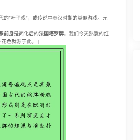
唐代的“叶子戏”，或传说中秦汉时期的类似游戏。元
系前身
是简化后的
法国塔罗牌
。我们今天熟悉的红
四种花色就源于此。 |