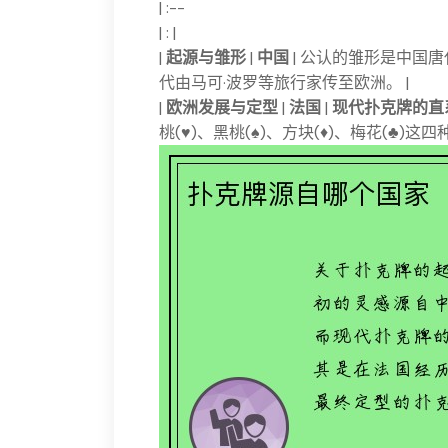
| :--
| : |
|
起源与雏形
|
中国
| 公认的雏形是中国
代由马可·波罗等旅行家传至欧洲。 |
|
欧洲发展与定型
|
法国
|
现代扑克牌的直
桃(♥)、黑桃(♠)、方块(♦)、梅花(♣)这