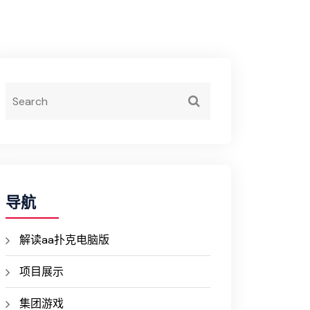
导航
解读aa扑克电脑版
项目展示
集团游戏