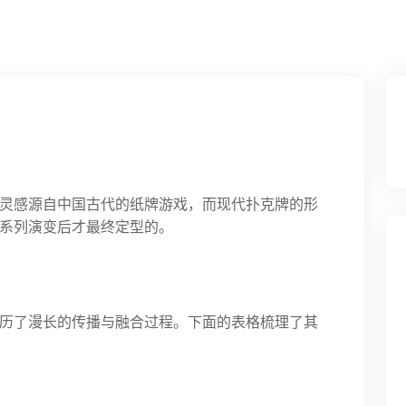
灵感源自中国古代的纸牌游戏，而现代扑克牌的形
系列演变后才最终定型的。
历了漫长的传播与融合过程。下面的表格梳理了其