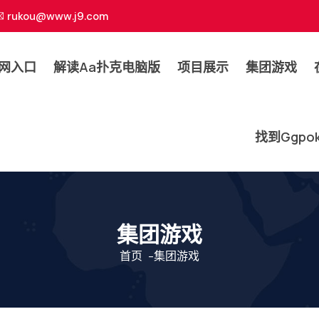
rukou@www.j9.com
网入口
解读aa扑克电脑版
项目展示
集团游戏
找到ggpo
集团游戏
首页
-
集团游戏