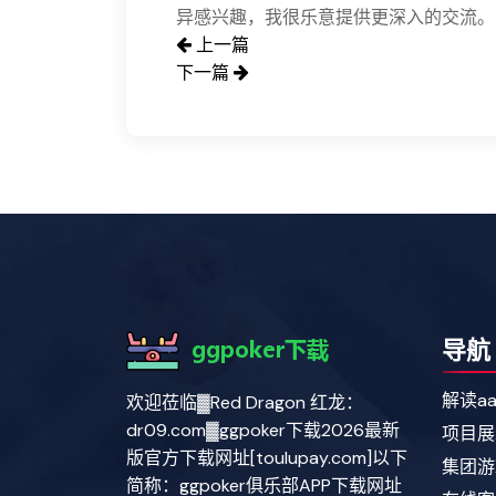
异感兴趣，我很乐意提供更深入的交流。
上一篇
下一篇
导航
解读a
欢迎莅临▓Red Dragon 红龙：
dr09.com▓ggpoker下载2026最新
项目展
版官方下载网址[toulupay.com]以下
集团游
简称：ggpoker俱乐部APP下载网址