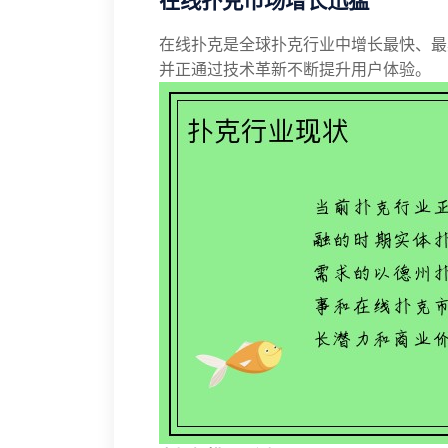
在线扑克是全球扑克行业中增长最快、最
并正通过技术革新不断提升用户体验。