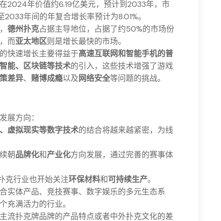
2024年价值约6.19亿美元，预计到2033年，市
年至2033年间的年复合增长率预计为8.01%。
，
德州扑克
占据主导地位，占据了约50%的市场份
，而
亚太地区
则是增长最快的市场。
的快速增长主要得益于
高速互联网和智能手机的普
智能、区块链等技术
的引入，这些技术增强了游戏
策差异
、
赌博成瘾
以及
网络安全
等问题的挑战。
发展方向：
、虚拟现实等数字技术
的结合将越来越紧密，为线
续朝
品牌化
和
产业化
方向发展，通过完善的赛事体
，扑克行业也开始关注
环保材料
和
可持续生产
。
合实体产品、竞技赛事、数字娱乐的多元生态系
个充满活力的行业。
主流扑克牌品牌的产品特点或者中外扑克文化的差