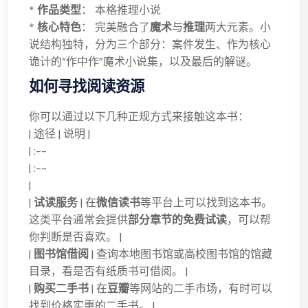
*
作品类型
： 本格推理小说
*
核心特色
： 完美融合了
魔术
与
推理
两大元素。小
说结构独特，分为三个部分：案件发生、作为核心
诡计的“作中作”魔术小说集，以及最后的解谜。
如何寻找阅读资源
你可以通过以下几种正规方式来接触这本书：
| 途径 | 说明 |
| :--
| :--
|
|
试读服务
| 在
微信读书
等平台上可以找到这本书。
这类平台通常会提供
部分章节的免费试读
，可以帮
你判断是否喜欢。 |
|
图书馆借阅
| 查询本地图书馆或高校图书馆的馆藏
目录，看是否有纸质书可借阅。 |
|
购买二手书
| 在
豆瓣
等网站的二手市场，有时可以
找到价格实惠的二手书。 |