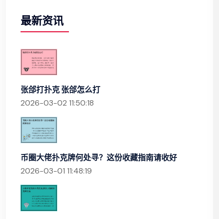
最新资讯
张郃打扑克 张郃怎么打
2026-03-02 11:50:18
币圈大佬扑克牌何处寻？这份收藏指南请收好
2026-03-01 11:48:19