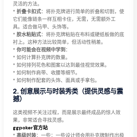
灵活的方法。
*
折叠卡扣式
：将扑克牌进行简单的折叠和切割，使
它们能像链条一样互相卡住，无需，无需额外工
具。适合做马甲、头饰等。
*
胶水粘贴式
：将扑克牌粘贴在布料或硬纸板做的底
衬上。这种方法比较简单，但活动性稍差。
*
你可能会在视频中学到
：
* 如何计算扑克牌的数量。
* 如何排列花色和图案以达到最佳视觉效果。
* 如何制作肩带、收腰等细节。
* 如何制作配套的头饰、面具或手拿包。
2. 创意展示与时装秀类（提供灵感与震
撼）
这类视频不关注过程，而是展示最终成品的惊人效
果，非常适合寻找灵感。
ggpoker官方站
*
高级时装
：一些：一些设计师会用扑克牌制作出极