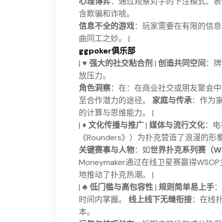
心理博弈
：通过观察对手的下注模式、表
含欺骗和诈唬。
信息不全的游戏
：玩家需要在有限的信息
曲同工之妙。 |
ggpoker俱乐部
| ♥️
强大的社交粘合剂
|
创造共同空间
：牌
放压力。
角色洞察
：在：在商业社交或朋友聚会中
至合作潜力的途径。
家庭与传承
：作为
的计算与思维能力。 |
| ♦️
文化传播与推广
|
媒体与流行文化
：电
《Rounders》）为扑克营造了浪漫的
关键赛事与人物
：如
世界扑克系列赛（W
Moneymaker通过在线卫星赛赢得WS
地推动了扑克热潮。 |
| ♣️
低门槛与高包容性
|
规则简单易上手
：
时间内掌握。
线上线下无缝衔接
：在线
本。