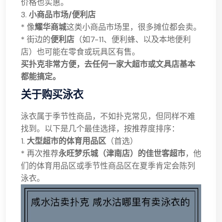
价格也实惠。
3.
小商品市场/便利店
* 像
耀华商城
这类小商品市场里，很多摊位都会卖。
* 街边的
便利店
（如7-11、便利蜂、以及本地便利
店）也可能在零食或玩具区有售。
买扑克非常方便，去任何一家大超市或文具店基本
都能搞定。
关于购买泳衣
泳衣属于季节性商品，不如扑克常见，但同样不难
找到。以下是几个最佳选择，按推荐度排序：
1.
大型超市的体育用品区
（首选）
* 再次推荐
永旺梦乐城（津南店）的佳世客超市
，他
们的体育用品区或季节性商品区在夏季肯定会陈列
泳衣。