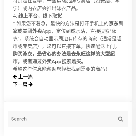
特别是在夏季，一些运动品牌专卖店（如安踏、李
宁）或内衣店会推出泳衣产品。
4.
线上平台，线下取货
* 如果您不着急，最快的方法是打开手机上的
京东到
家
或
美团外卖
App，定位到咸水沽，直接搜索“泳
衣”。系统会自动显示周边有库存的商家（通常是超
市或专卖店），您可以直接下单，快速配送上门。
购买泳衣，最省心的办法是去永旺这样的大型超
市，或者通过外卖App搜索购买。
希望这些信息能帮助您轻松找到需要的商品！
上一篇
下一篇