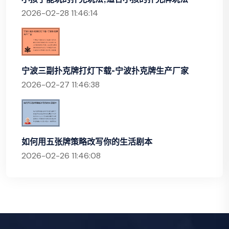
2026-02-28 11:46:14
宁波三副扑克牌打灯下载-宁波扑克牌生产厂家
2026-02-27 11:46:38
如何用五张牌策略改写你的生活剧本
2026-02-26 11:46:08