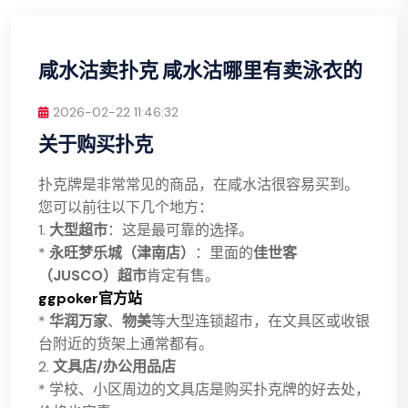
咸水沽卖扑克 咸水沽哪里有卖泳衣的
2026-02-22 11:46:32
关于购买扑克
扑克牌是非常常见的商品，在咸水沽很容易买到。
您可以前往以下几个地方：
1.
大型超市
：这是最可靠的选择。
*
永旺梦乐城（津南店）
：里面的
佳世客
（JUSCO）超市
肯定有售。
ggpoker官方站
*
华润万家
、
物美
等大型连锁超市，在文具区或收银
台附近的货架上通常都有。
2.
文具店/办公用品店
* 学校、小区周边的文具店是购买扑克牌的好去处，