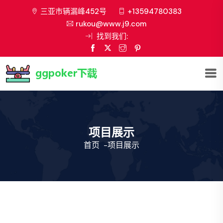
三亚市辆漏峰452号
+13594780383
rukou@www.j9.com
找到我们:
项目展示
首页
-
项目展示