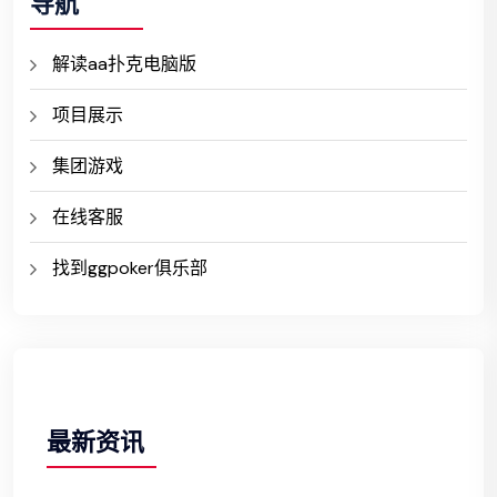
导航
解读aa扑克电脑版
项目展示
集团游戏
在线客服
找到ggpoker俱乐部
最新资讯