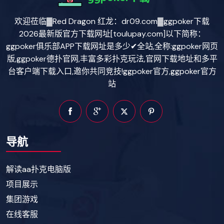
欢迎莅临▓Red Dragon 红龙：dr09.com▓ggpoker下载
2026最新版官方下载网址[toulupay.com]以下简称：
ggpoker俱乐部APP下载网址是多少✔全站,全称:ggpoker网页
版,ggpoker德扑官网,丰富多彩扑克玩法,官网下载地址和多平
台客户端下载入口,邀你共同竞技!ggpoker官方,ggpoker官方
站
导航
解读aa扑克电脑版
项目展示
集团游戏
在线客服