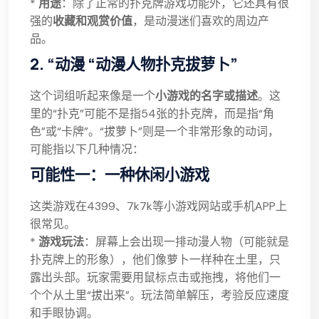
*
用途
：除了正常的扑克牌游戏功能外，它还具有很
强的
收藏和观赏价值
，是动漫迷们喜欢的周边产
品。
2. “动漫 “动漫人物扑克拔萝卜”
这个词组听起来像是一个
小游戏的名字或描述
。这
里的“扑克”可能不是指54张的扑克牌，而是指“角
色”或“卡牌”。“拔萝卜”则是一个非常形象的动词，
可能指以下几种情况：
可能性一：一种休闲小游戏
这类游戏在4399、7k7k等小游戏网站或手机APP上
很常见。
*
游戏玩法
：屏幕上会出现一排动漫人物（可能就是
扑克牌上的形象），他们像萝卜一样种在土里，只
露出头部。玩家需要用鼠标点击或拖拽，将他们一
个个从土里“拔出来”。玩法简单解压，考验反应速度
和手眼协调。