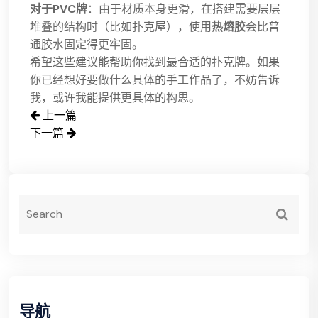
对于PVC牌
：由于材质本身更滑，在搭建需要层层
堆叠的结构时（比如扑克屋），使用
热熔胶
会比普
通胶水固定得更牢固。
希望这些建议能帮助你找到最合适的扑克牌。如果
你已经想好要做什么具体的手工作品了，不妨告诉
我，或许我能提供更具体的构思。
上一篇
下一篇
导航