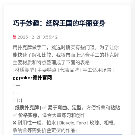
巧手妙趣：纸牌王国的华丽变身
2025-12-21 13:55:42
用扑克牌做手工，挑选时确实有些门道。为了让你
能快速了解和比较，我将市面上适合手工的扑克牌
主要材质和特点整理成了下面的表格：
| 材质类型 | 主要特点 | 代表品牌 | 手工适用场景 |
ggpoker德扑官网
| :--
| :--
| : | : |
|
纸质扑克牌
| ✅
易于弯曲、定型
，方便折叠和粘贴
✅
价格实惠
，适合大量练习和创作
❌ 耐用性一般，怕水 | Bicycle, Faro | 玫瑰、相框、
收纳盒等需要折叠定型的作品 |