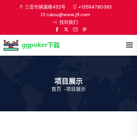
三亚市辆漏峰452号
+13594780383
rukou@www.j9.com
找到我们:
项目展示
首页
-
项目展示