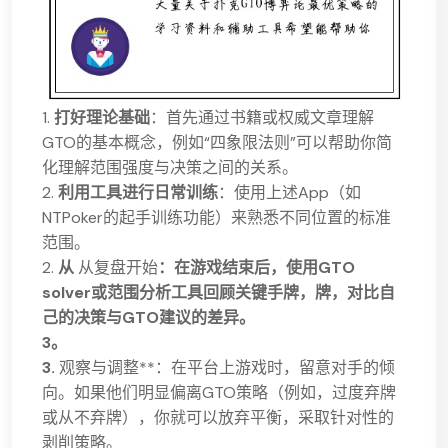
1.
打好理论基础
：首先通过书籍或权威文章理解
GTO的基本概念，例如“四象限法则”可以帮助你简
化理解范围强度与决策之间的关系。
2.
利用工具进行日常训练
：使用上述App（如
NTPoker的起手训练功能）来熟悉不同位置的标准
范围。
2.
从
从复盘开始
：在游戏结束后，使用GTO
solver或范围分析工具回顾关键手牌，牌，对比自
己的决策与GTO建议的差异。
3。
3.
观察与调整**：在平台上游戏时，留意对手的倾
向。如果他们明显偏离GTO策略（例如，过度弃牌
或从不弃牌），你就可以放弃平衡，采取针对性的
剥削策略。