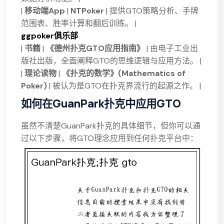
|
移动端App
|
NTPoker
| 提供GTO策略分析、手牌
范围表、胜率计算和翻后训练。 |
ggpoker俱乐部
|
书籍
|
《德州扑克GTO应用指南》
| 由电子工业出
版社出版，全面阐释GTO的思维逻辑与应用方法。 |
|
理论读物
|
《扑克的数学》(Mathematics of
Poker)
| 被认为是GTO在扑克界流行的起源之作。 |
如何在GuanPark扑克中应用GTO
虽然不清楚GuanPark扑克的具体细节，但你可以通
过以下步骤，将GTO理念应用到任何扑克平台中：