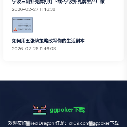
宁波三副扑克牌打灯下载-宁波扑克牌生产厂家
2026-02-27 11:46:38
如何用五张牌策略改写你的生活剧本
2026-02-26 11:46:08
欢迎莅临▓Red Dragon 红龙：dr09.com▓ggpoker下载