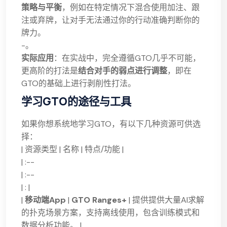
策略与平衡
，例如在特定情况下混合使用加注、跟
注或弃牌，让对手无法通过你的行动准确判断你的
牌力。
-。
实际应用
：在实战中，完全遵循GTO几乎不可能，
更高阶的打法是
结合对手的弱点进行调整
，即在
GTO的基础上进行剥削性打法。
学习GTO的途径与工具
如果你想系统地学习GTO，有以下几种资源可供选
择：
| 资源类型 | 名称 | 特点/功能 |
| :--
| :--
| : |
|
移动端App
|
GTO Ranges+
| 提供提供大量AI求解
的扑克场景方案，支持离线使用，包含训练模式和
数据分析功能。 |