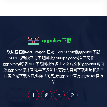
欢迎莅临▓Red Dragon 红龙：dr09.com▓ggpoker下载
2026最新版官方下载网址[toulupay.com]以下简称：
ggpoker俱乐部APP下载网址是多少✔全站,全称:ggpoker网页
版,ggpoker德扑官网,丰富多彩扑克玩法,官网下载地址和多平
台客户端下载入口,邀你共同竞技!ggpoker官方,ggpoker官方
站