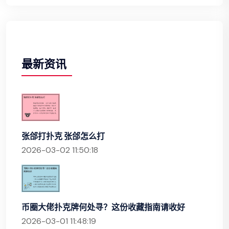
最新资讯
张郃打扑克 张郃怎么打
2026-03-02 11:50:18
币圈大佬扑克牌何处寻？这份收藏指南请收好
2026-03-01 11:48:19