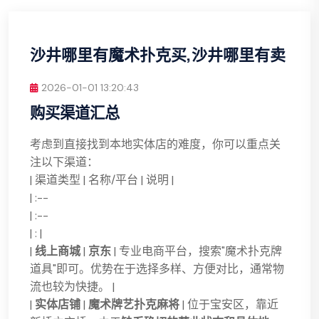
沙井哪里有魔术扑克买,沙井哪里有卖
2026-01-01 13:20:43
购买渠道汇总
考虑到直接找到本地实体店的难度，你可以重点关
注以下渠道：
| 渠道类型 | 名称/平台 | 说明 |
| :--
| :--
| : |
|
线上商城
|
京东
| 专业电商平台，搜索"魔术扑克牌
道具"即可。优势在于选择多样、方便对比，通常物
流也较为快捷。 |
|
实体店铺
|
魔术牌艺扑克麻将
| 位于宝安区，靠近