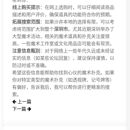
帮到你：
线上购买提示
：在网上选购时，可以仔细阅读商品
描述和用户评价，确保道具的功能符合你的预期。
拓展搜索范围
：如果沙井本地的选择有限，可以考
虑将范围扩大到整个
深圳市
。尤其近期深圳举办了
大型魔术活动，相关的魔术道具和扑克关注度很
高，一些魔术工作室或文化用品店可能会有现货。
注意信息甄别
：对于网络上一些年代久远或未经证
实的信息（如某些论坛回复），建议保持谨慎，以
防过时或不准确。
希望这些信息能帮助你找到心仪的魔术扑克。如果
你对特定类型的魔术扑克（如透视牌、记号牌等）
有偏好，告诉我后，我可以帮你进行更精准的搜
索。
上一篇
下一篇