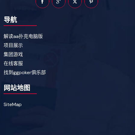
导航
解读aa扑克电脑版
项目展示
集团游戏
在线客服
找到ggpoker俱乐部
网站地图
SiteMap