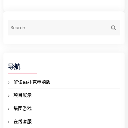
导航
解读aa扑克电脑版
项目展示
集团游戏
在线客服