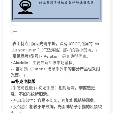
| :--
| :--
|
|
表面特点
| 牌面
光滑平整
，没有USPCC招牌的" Air-
Cushion Finish "（气垫浮雕）那样的微小凹坑。 |
|
常见品牌/型号
| •
Aviator
：是其典型代表。
•
Aladdin
：主要在新加坡市场销售。
•
•
富尔顿（Fulton）赌场系列
中的部分产品也采用
光面。 |
aa扑克电脑版
|
手感与性能
| •
初始手感
：相对
涩滞
，摩擦感更
强，不如布纹牌顺滑。
•
开扇均匀性
：容易
不均匀
，可能出现结块现象。
•
反馈感
：相较于布纹牌，光面牌给予手指的
反馈较