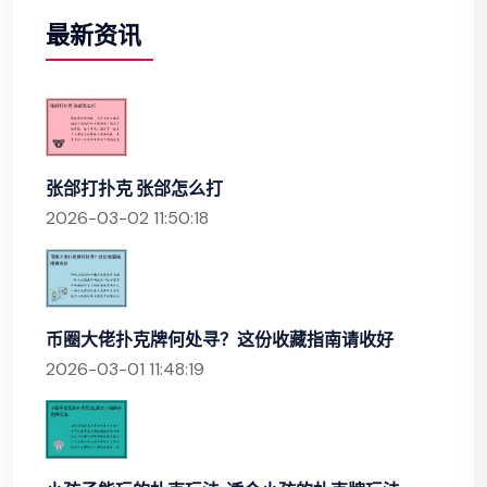
最新资讯
张郃打扑克 张郃怎么打
2026-03-02 11:50:18
币圈大佬扑克牌何处寻？这份收藏指南请收好
2026-03-01 11:48:19