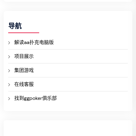
导航
解读aa扑克电脑版
项目展示
集团游戏
在线客服
找到ggpoker俱乐部