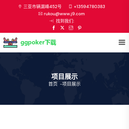
三亚市辆漏峰452号
+13594780383
rukou@www.j9.com
找到我们:
项目展示
首页
-
项目展示