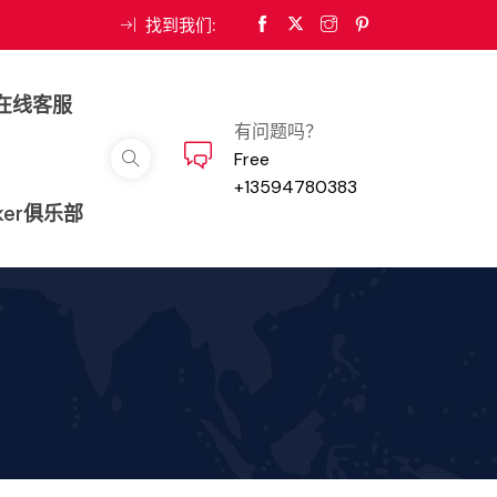
找到我们:
在线客服
有问题吗？
Free
+13594780383
ker俱乐部