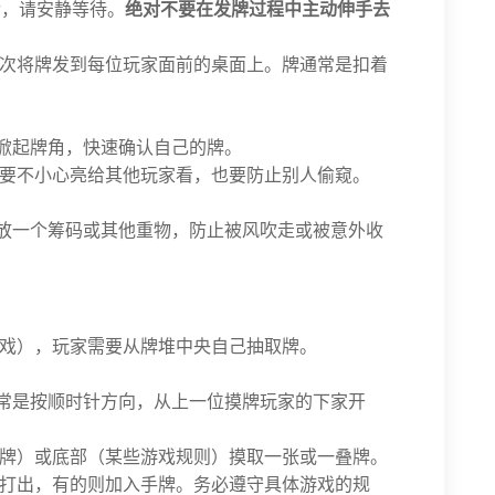
后，请安静等待。
绝对不要在发牌过程中主动伸手去
次将牌发到每位玩家面前的桌面上。牌通常是扣着
手掀起牌角，快速确认自己的牌。
要不小心亮给其他玩家看，也要防止别人偷窥。
上放一个筹码或其他重物，防止被风吹走或被意外收
戏），玩家需要从牌堆中央自己抽取牌。
常是按顺时针方向，从上一位摸牌玩家的下家开
牌）或底部（某些游戏规则）摸取一张或一叠牌。
打出，有的则加入手牌。务必遵守具体游戏的规