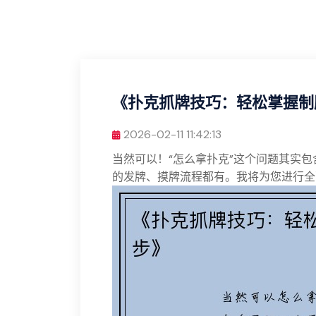
《扑克抓牌技巧：轻松掌握制
2026-02-11 11:42:13
当然可以！“怎么拿扑克”这个问题其实
的发牌、摸牌流程都有。我将为您进行全