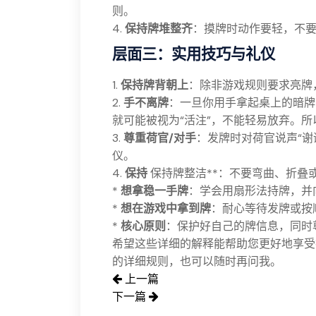
则。
4.
保持牌堆整齐
：摸牌时动作要轻，不
层面三：实用技巧与礼仪
1.
保持牌背朝上
：除非游戏规则要求亮牌
2.
手不离牌
：一旦你用手拿起桌上的暗牌，
就可能被视为“活注”，不能轻易放弃。
3.
尊重荷官/对手
：发牌时对荷官说声“谢
仪。
4.
保持
保持牌整洁**：不要弯曲、折叠
*
想拿稳一手牌
：学会用扇形法持牌，并
*
想在游戏中拿到牌
：耐心等待发牌或按
*
核心原则
：保护好自己的牌信息，同时
希望这些详细的解释能帮助您更好地享受
的详细规则，也可以随时再问我。
上一篇
下一篇