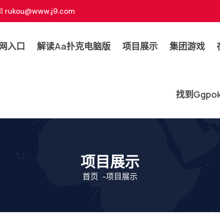
rukou@www.j9.com
网入口
解读aa扑克电脑版
项目展示
集团游戏
找到ggpo
项目展示
首页
-
项目展示