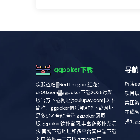
导航
解读a
欢迎莅临▓Red Dragon 红龙：
dr09.com▓ggpoker下载2026最新
项目展
版官方下载网址[toulupay.com]以下
集团游
简称：ggpoker俱乐部APP下载网址
在线客
是多少✔全站,全称:ggpoker网页
找到gg
版,ggpoker德扑官网,丰富多彩扑克玩
法,官网下载地址和多平台客户端下载
入口,邀你共同竞技!ggpoker官