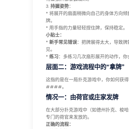
3.
持握姿势
：
* 将展开的扇面稍微向自己的身体方向
牌。
* 用手指的力量轻轻捏住牌，保持稳定。
小贴士：
*
新手常见错误
：把牌展得太大，导致牌
见。
*
练习
：多练习几次扇形展开的动作，你
层面二：游戏流程中的“拿牌”
这指的是在一局扑克游戏中，你如何获得
####。
情况一：由荷官或庄家发牌
在大部分扑克游戏中（如德州扑克、梭哈
专门的荷官来发放的。
正确的流程：