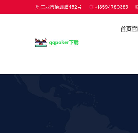
三亚市辆漏峰452号
+13594780383
首页官