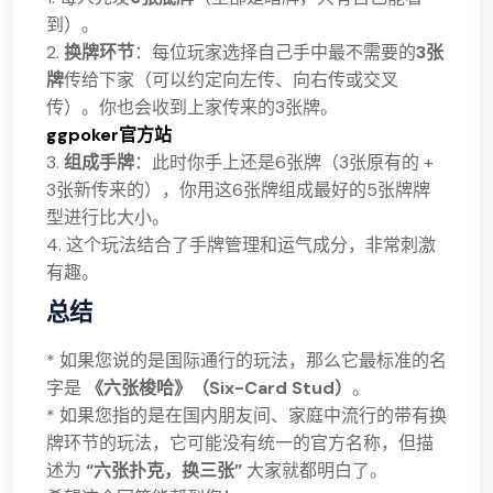
到）。
2.
换牌环节
：每位玩家选择自己手中最不需要的
3张
牌
传给下家（可以约定向左传、向右传或交叉
传）。你也会收到上家传来的3张牌。
ggpoker官方站
3.
组成手牌
：此时你手上还是6张牌（3张原有的 +
3张新传来的），你用这6张牌组成最好的5张牌牌
型进行比大小。
4. 这个玩法结合了手牌管理和运气成分，非常刺激
有趣。
总结
* 如果您说的是国际通行的玩法，那么它最标准的名
字是
《六张梭哈》（Six-Card Stud）
。
* 如果您指的是在国内朋友间、家庭中流行的带有换
牌环节的玩法，它可能没有统一的官方名称，但描
述为
“六张扑克，换三张”
大家就都明白了。