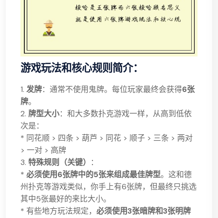
游戏玩法和核心规则简介：
1.
发牌
：通常不使用鬼牌。每位玩家最终会获得
6张
牌
。
2.
牌型大小
：和大多数扑克游戏一样，从高到低依
次是：
* 同花顺 > 四条 > 葫芦 > 同花 > 顺子 > 三条 > 两对
> 一对 > 高牌
3.
特殊规则（关键）
：
*
必须使用6张牌中的5张来组成最佳牌型
。这和德
州扑克等游戏类似，你手上有6张牌，但最终只挑选
其中5张最好的来比大小。
* 有些地方玩法规定，
必须使用3张暗牌和3张明牌