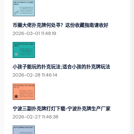
币圈大佬扑克牌何处寻？这份收藏指南请收好
2026-03-01 11:48:19
小孩子能玩的扑克玩法;适合小孩的扑克牌玩法
2026-02-28 11:46:14
宁波三副扑克牌打灯下载-宁波扑克牌生产厂家
2026-02-27 11:46:38