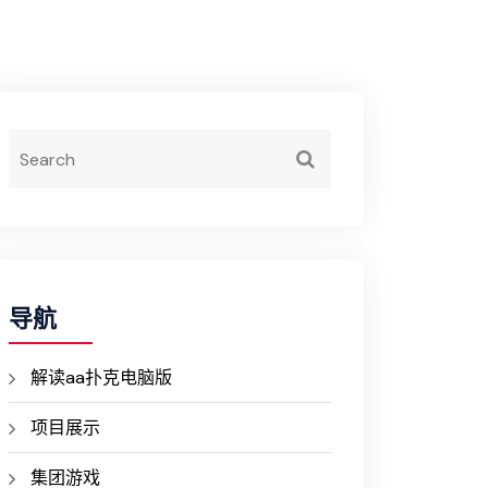
导航
解读aa扑克电脑版
项目展示
集团游戏