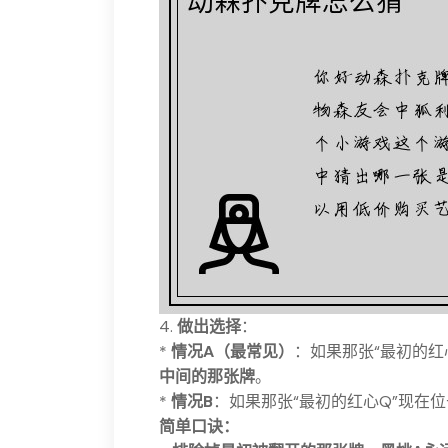
4.
做出选择
：
*
情况A（最常见）
：如果那张“最初的红
中间的那张牌
。
*
情况B
：如果那张“最初的红心Q”现在位
简单口诀：