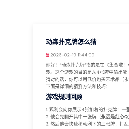
动森扑克牌怎么猜
2026-02-19 11:44:09
你好！“动森扑克牌”指的是在《集合啦
戏。这个游戏的目的是从4张牌中猜出哪
猜对的话，你可以用低价购买艺术品（永
下面是详细的猜测方法和技巧：
游戏规则回顾
1. 狐利会向你展示4张扣着的扑克牌：
一
2. 他会先翻开其中一张牌（
永远是红心Q
3. 然后他会快速移动剩下的三张牌，打