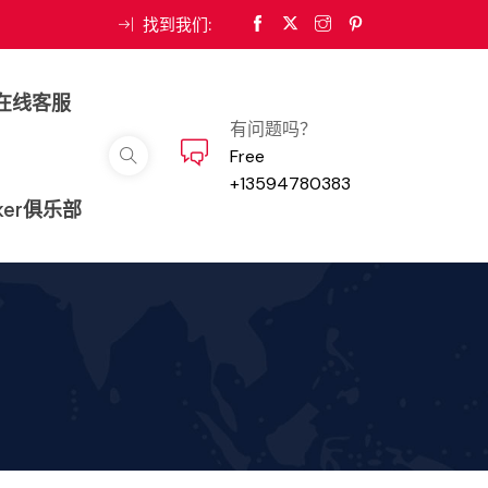
找到我们:
在线客服
有问题吗？
Free
+13594780383
ker俱乐部