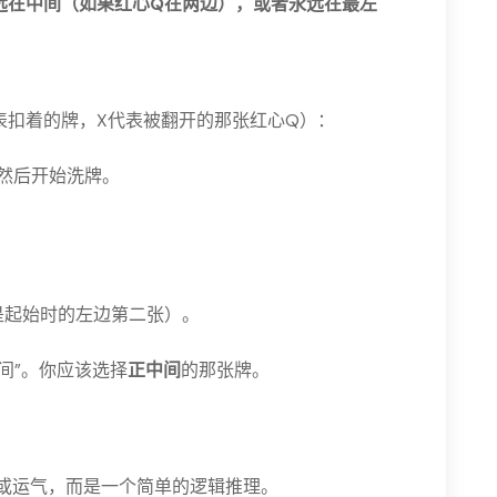
远在中间（如果红心Q在两边），或者永远在最左
表扣着的牌，X代表被翻开的那张红心Q）：
然后开始洗牌。
就是起始时的左边第二张）。
中间”。你应该选择
正中间
的那张牌。
或运气，而是一个简单的逻辑推理。