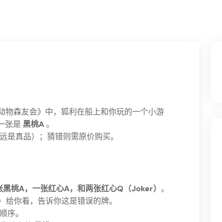
！动物森友会》中，狐利在船上和你玩的一个小游
一张是
黑桃A
。
远是真品）；猜错则需原价购买。
张黑桃A，一张红心A，和两张红心Q（Joker）
。
）给你看，告诉你这是错误的牌。
乱顺序。